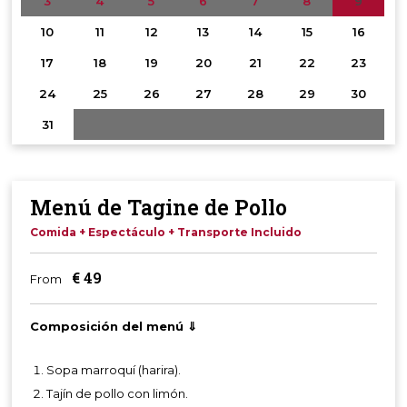
3
4
5
6
7
8
9
10
11
12
13
14
15
16
17
18
19
20
21
22
23
24
25
26
27
28
29
30
31
Menú de Tagine de Pollo
Comida + Espectáculo + Transporte Incluido
€
49
From
Composición del menú ⇓
Sopa marroquí (harira).
Tajín de pollo con limón.